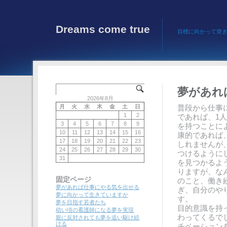
Dreams come true
目標に向かって突
夢があれ
2026年8月
月
火
水
木
金
土
日
普段から仕事
1
2
であれば、1
3
4
5
6
7
8
9
を持つことに
10
11
12
13
14
15
16
康的であれば
17
18
19
20
21
22
23
しれませんが
24
25
26
27
28
29
30
つけるように
31
を見つかるよ
りますが、な
固定ページ
のこと、働き
夢があれば仕事にやる気を出せる
ぎ、自分のや
夢に向かって生きていますか
す。
夢を目指す若者たち
目的意識を持
幼い頃の看護師になる夢を実現
わってくるで
親に反対されても夢を追い駆け続
ける
チベーション