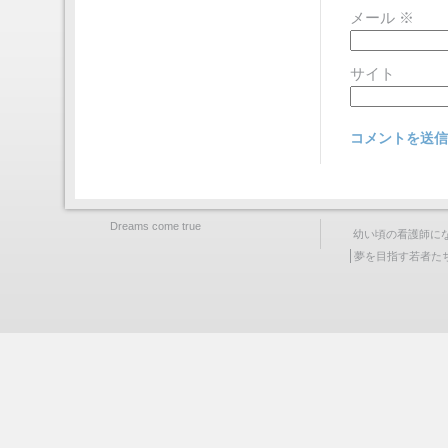
メール
※
サイト
Dreams come true
幼い頃の看護師に
夢を目指す若者た