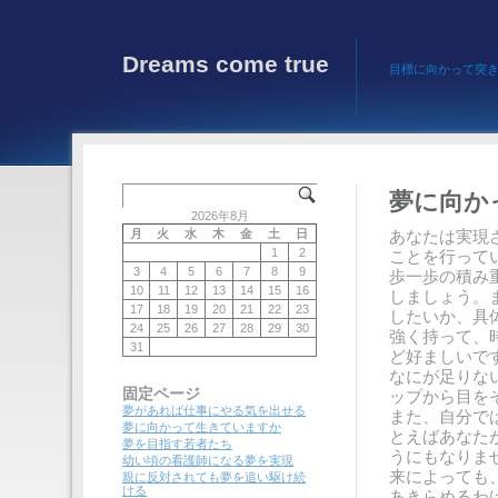
Dreams come true
目標に向かって突
夢に向か
2026年8月
月
火
水
木
金
土
日
あなたは実現
1
2
ことを行って
3
4
5
6
7
8
9
歩一歩の積み
10
11
12
13
14
15
16
しましょう。
17
18
19
20
21
22
23
したいか、具
24
25
26
27
28
29
30
強く持って、
31
ど好ましいで
なにが足りな
固定ページ
ップから目を
夢があれば仕事にやる気を出せる
また、自分で
夢に向かって生きていますか
とえばあなた
夢を目指す若者たち
うにもなりま
幼い頃の看護師になる夢を実現
来によっても
親に反対されても夢を追い駆け続
ける
あきらめるわ