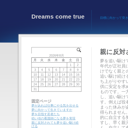
Dreams come true
目標に向かって突
親に反対
2026年8月
月
火
水
木
金
土
日
夢を追い駆け
1
2
年代が正社員
3
4
5
6
7
8
9
けでなく親と
10
11
12
13
14
15
16
追い駆け続け
17
18
19
20
21
22
23
ち上がりやす
24
25
26
27
28
29
30
供に安定を求
31
ものです。一
し、追い駆け
固定ページ
す。例えば役
夢があれば仕事にやる気を出せる
まった休みが
夢に向かって生きていますか
得られません
夢を目指す若者たち
的に自立する
幼い頃の看護師になる夢を実現
すし、早く親
親に反対されても夢を追い駆け続
ける
ん。自立して