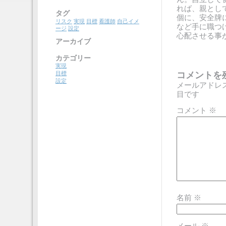
れば、親とし
タグ
個に、安全牌
リスク
実現
目標
看護師
自己イメ
など手に職つ
ージ
設定
心配させる事
アーカイブ
カテゴリー
実現
コメントを
目標
設定
メールアドレ
目です
コメント
※
名前
※